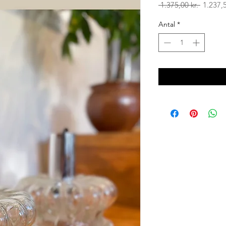
Regulæ
 1.375,00 kr. 
1.237,5
pris
Antal
*