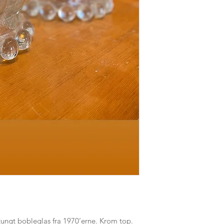
 tungt bobleglas fra 1970’erne. Krom top.